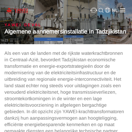
NL
YAWEI GEVAL
Algemene aannemersinstallatie in Tadzjikistan
Als een van de landen met de rijkste waterkrachtbronnen
in Centraal-Azië, bevordert Tadzjikistan economische
transformatie en energie-exportstrategieën door de
modernisering van de elektriciteitsinfrastructuur en de
uitbreiding van regionale energie-interconnectiviteit. Het
land staat echter nog steeds voor uitdagingen zoals een
verouderd elektriciteitsnet, hoge transmissieverliezen,
stroomtekortkomingen in de winter en een lage
elektriciteitsvoorziening in afgelegen bergachtige
gebieden. In dit opzicht zijn YAWEI-krachttransformatoren
dankzij hun aanpassingsvermogen aan hoogteligging,
efficiënte energiebesparende kenmerken en op maat
gemaakte diensten een belangrijke technische partner