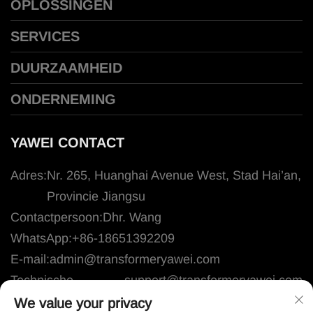
OPLOSSINGEN
SERVICES
DUURZAAMHEID
ONDERNEMING
YAWEI CONTACT
Adres:
Nr. 265, Huanghai Avenue West, Stad Hai’an,
Provincie Jiangsu
Contactpersoon:
Dhr. Wang
WhatsApp:
+86-18651392209
E-mail:
admin@transformeryawei.com
Technische
support@transformeryawei.com
ondersteuning:
We value your privacy