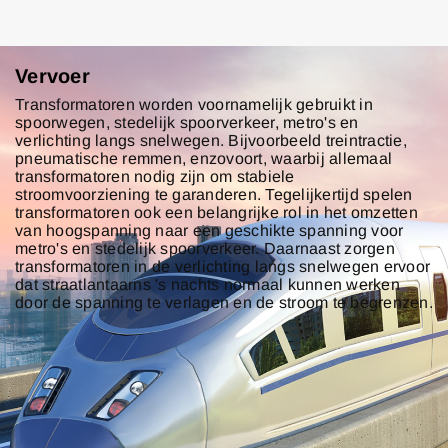
Vervoer
Transformatoren worden voornamelijk gebruikt in
spoorwegen, stedelijk spoorverkeer, metro's en
verlichting langs snelwegen. Bijvoorbeeld treintractie,
pneumatische remmen, enzovoort, waarbij allemaal
transformatoren nodig zijn om stabiele
stroomvoorziening te garanderen. Tegelijkertijd spelen
transformatoren ook een belangrijke rol in het omzetten
van hoogspanning naar een geschikte spanning voor
metro's en stedelijk spoorverkeer. Daarnaast zorgen
transformatoren in de verlichting langs snelwegen ervoor
dat straatlantaarns 's nachts normaal kunnen werken
door de spanning te verlagen en de stroom te begrenzen.