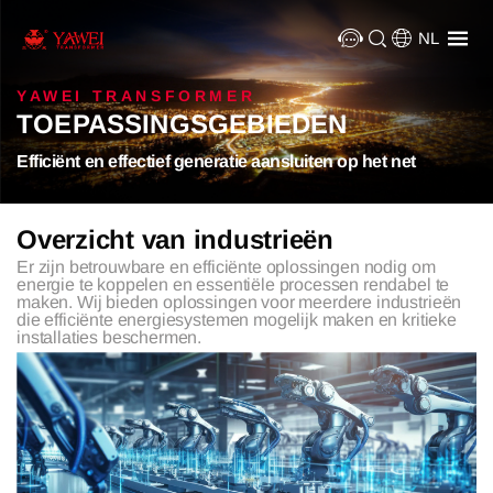
NL
YAWEI TRANSFORMER
TOEPASSINGSGEBIEDEN
Efficiënt en effectief generatie aansluiten op het net
Overzicht van industrieën
Er zijn betrouwbare en efficiënte oplossingen nodig om
energie te koppelen en essentiële processen rendabel te
maken. Wij bieden oplossingen voor meerdere industrieën
die efficiënte energiesystemen mogelijk maken en kritieke
installaties beschermen.