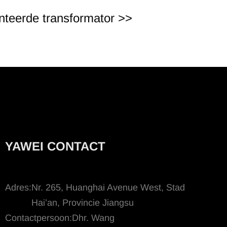
nteerde transformator >>
YAWEI CONTACT
Adres:
Nr. 265, Huanghai Avenue West, Stad
Hai’an, Provincie Jiangsu
Contactpersoon:
Dhr. Wang