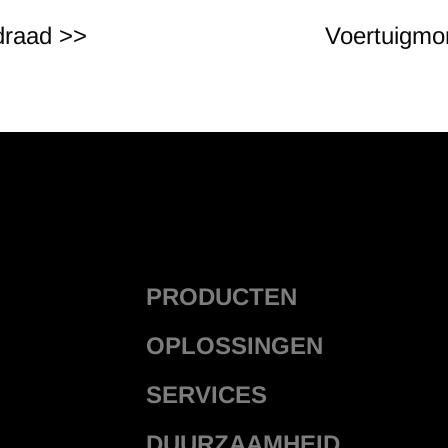
draad >>
Voertuigmo
PRODUCTEN
OPLOSSINGEN
SERVICES
DUURZAAMHEID