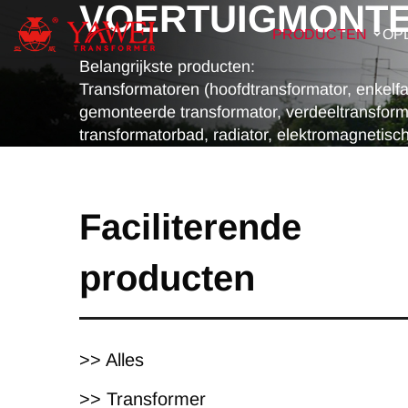
VOERTUIGMONT
PRODUCTEN
OP
Belangrijkste producten:
Transformatoren (hoofdtransformator, enkelf
gemonteerde transformator, verdeeltransform
transformatorbad, radiator, elektromagnetisc
Faciliterende
producten
>> Alles
>> Transformer