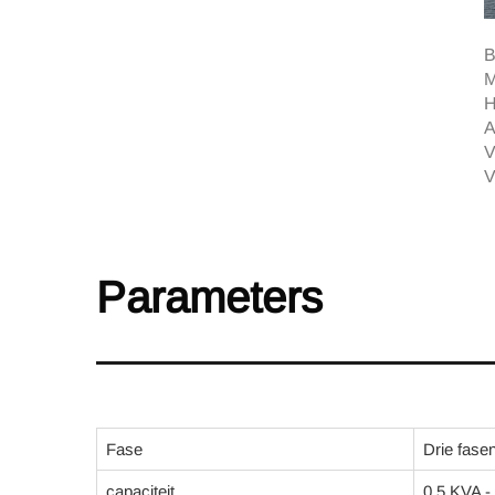
B
M
H
A
V
V
Parameters
Fase
Drie fase
capaciteit
0,5 KVA -