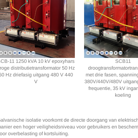
CB-11 1250 kVA 10 kV epoxyhars
SCB11
roge distributietransformator 50 Hz
droogtransformatortran
60 Hz driefasig uitgang 480 V 440
met drie fasen, spannin
V
380V/440V/480V uitgang
frequentie, 35 kV ing
koeling
alvanische isolatie voorkomt de directe doorgang van elektrisc
anier een hoger veiligheidsniveau voor gebruikers en bescher
oor overbelasting of kortsluiting.