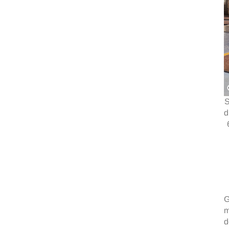
S
d
G
m
d