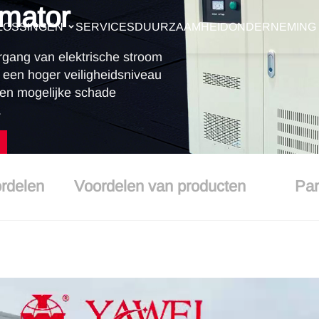
rmator
LOSSINGEN
SERVICES
DUURZAAMHEID
ONDERNEMING
rgang van elektrische stroom
 een hoger veiligheidsniveau
gen mogelijke schade
.
ordelen
Voordelen van producten
Par